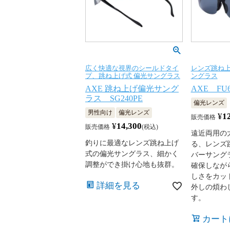
広く快適な視界のシールドタイ
レンズ跳ね
プ、跳ね上げ式 偏光サングラス
ングラス
AXE 跳ね上げ偏光サング
AXE FU6
ラス SG240PE
偏光レンズ
男性向け
偏光レンズ
¥
1
販売価格
¥
14,300
販売価格
税込
遠近両用の
釣りに最適なレンズ跳ね上げ
る、レンズ
式の偏光サングラス、細かく
バーサング
調整ができ掛け心地も抜群。
確保しなが
しさをカッ
詳細を見る
外しの煩わ
す。
カート