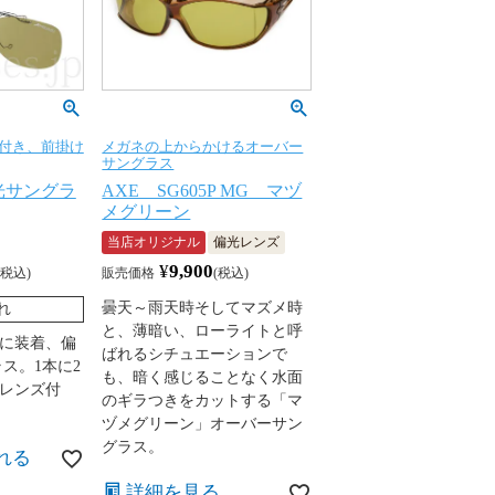
ズ付き、前掛け
メガネの上からかけるオーバー
サングラス
光サングラ
AXE SG605P MG マヅ
メグリーン
当店オリジナル
偏光レンズ
¥
9,900
税込
販売価格
税込
曇天～雨天時そしてマズメ時
れ
と、薄暗い、ローライトと呼
に装着、偏
ばれるシチュエーションで
ス。1本に2
も、暗く感じることなく水面
レンズ付
のギラつきをカットする「マ
ヅメグリーン」オーバーサン
グラス。
れる
詳細を見る