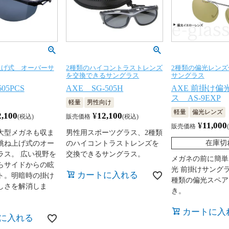
上げ式 オーバーサ
2種類のハイコントラストレンズ
2種類の偏光レン
を交換できるサングラス
サングラス
05PCS
AXE SG-505H
AXE 前掛け偏
ス AS-9EXP
軽量
男性向け
軽量
偏光レンズ
2,100
¥
12,100
税込
販売価格
税込
¥
11,000
販売価格
大型メガネも収ま
男性用スポーツグラス、2種類
在庫切
跳ね上げ式のオー
のハイコントラストレンズを
ラス。 広い視野を
交換できるサングラス。
メガネの前に簡単
らサイドからの眩
光 前掛けサングラ
カートに入れる
ト。明暗時の掛け
種類の偏光スペア
しさを解消しま
き。
カートに入
に入れる