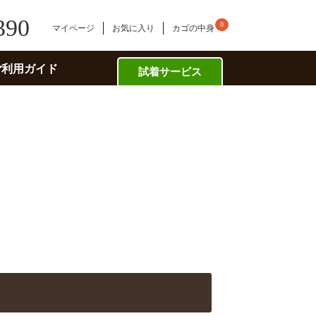
390
0
マイページ
お気に入り
カゴの中身
ご利用ガイド
試着サービス