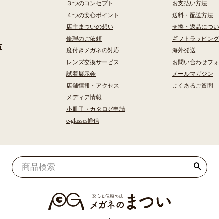
３つのコンセプト
お支払い方法
４つの安心ポイント
送料・配送方法
店主まついの想い
交換・返品につい
修理のご依頼
ギフトラッピング
方
度付きメガネの対応
海外発送
レンズ交換サービス
お問い合わせフォ
試着展示会
メールマガジン
店舗情報・アクセス
よくあるご質問
メディア情報
小冊子・カタログ申請
e-glasses通信