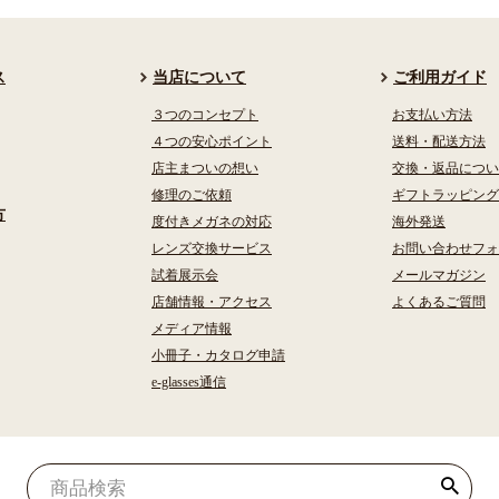
ス
当店について
ご利用ガイド
３つのコンセプト
お支払い方法
４つの安心ポイント
送料・配送方法
店主まついの想い
交換・返品につい
修理のご依頼
ギフトラッピング
方
度付きメガネの対応
海外発送
レンズ交換サービス
お問い合わせフォ
試着展示会
メールマガジン
店舗情報・アクセス
よくあるご質問
メディア情報
小冊子・カタログ申請
e-glasses通信