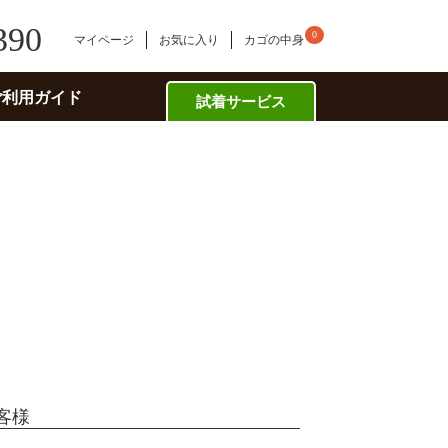
390
0
マイページ
お気に入り
カゴの中身
ご利用ガイド
試着サービス
客様