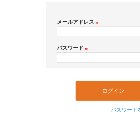
メールアドレス
(
必
パスワード
須
(
)
必
須
)
ログイン
パスワード