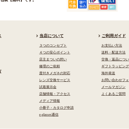
ス
当店について
ご利用ガイド
３つのコンセプト
お支払い方法
４つの安心ポイント
送料・配送方法
店主まついの想い
交換・返品につい
修理のご依頼
ギフトラッピング
方
度付きメガネの対応
海外発送
レンズ交換サービス
お問い合わせフォ
試着展示会
メールマガジン
店舗情報・アクセス
よくあるご質問
メディア情報
小冊子・カタログ申請
e-glasses通信