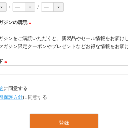
ガジンの購読
(
ガジンをご購読いただくと、新製品やセール情報をお届け
必
マガジン限定クーポンやプレゼントなどお得な情報をお届
須
)
ド
(
必
須
約
に同意する
)
報保護方針
に同意する
登録