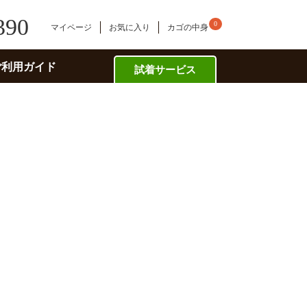
390
0
マイページ
お気に入り
カゴの中身
ご利用ガイド
試着サービス