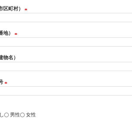
必
市区町村）
須
)
(
必
番地）
須
(
)
必
建物名）
須
)
号
(
必
須
し
男性
女性
)