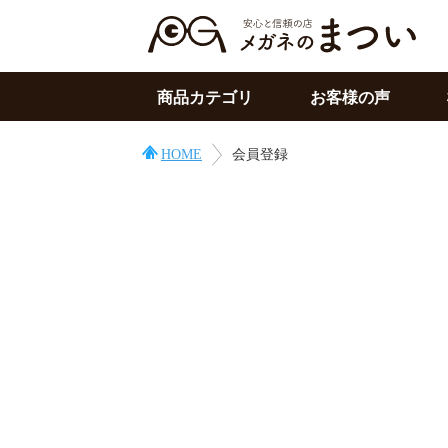
商品カテゴリ
お客様の声
サングラス
HOME
会員登録
メガネの上用
PC用メガネ
目の症状に
その他