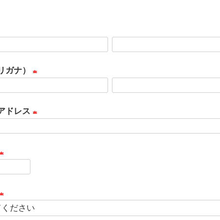
リガナ）
(
必
アドレス
須
(
)
必
須
(
)
必
須
(
)