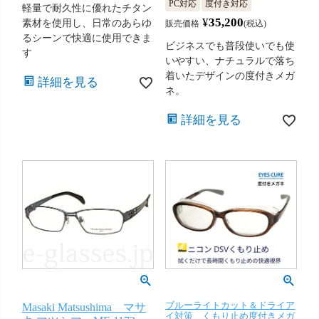
PC対応
度付き対応
軽量で耐久性に優れたチタン
¥
35,200
素材を使用し、日常のあらゆ
販売価格
税込
るシーンで快適に使用できま
ビジネスでも普段使いでも使
す
いやすい、ナチュラルで落ち
着いたデザインの度付きメガ
詳細を見る
ネ。
詳細を見る
ブルーライトカット＆ドライア
Masaki Matsushima マサ
イ対策 くもり止め度付きメガ