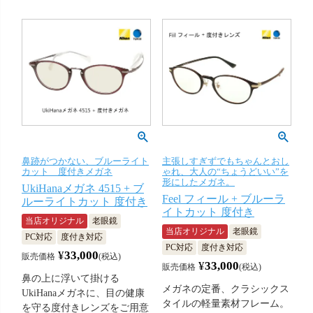
鼻跡がつかない、ブルーライト
主張しすぎずでもちゃんとおし
カット 度付きメガネ
ゃれ、大人の“ちょうどいい”を
形にしたメガネ。
UkiHanaメガネ 4515 + ブ
Feel フィール + ブルーラ
ルーライトカット 度付き
イトカット 度付き
当店オリジナル
老眼鏡
当店オリジナル
老眼鏡
PC対応
度付き対応
PC対応
度付き対応
¥
33,000
販売価格
税込
¥
33,000
販売価格
税込
鼻の上に浮いて掛ける
メガネの定番、クラシックス
UkiHanaメガネに、目の健康
タイルの軽量素材フレーム。
を守る度付きレンズをご用意