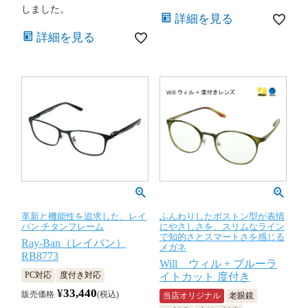
しました。
詳細を見る
詳細を見る
革新と機能性を追求した、レイ
ふんわりしたボストン型が表情
バン チタンフレーム
にやさしさを、スリムなライン
で知的さとスマートさを感じる
Ray-Ban（レイバン）
メガネ
RB8773
Will ウィル + ブルーラ
PC対応
度付き対応
イトカット 度付き
¥
33,440
販売価格
税込
当店オリジナル
老眼鏡