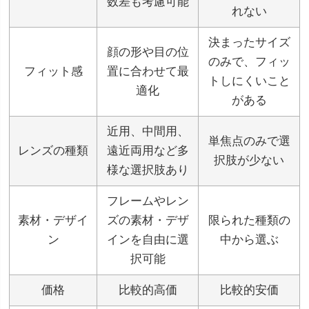
数差も考慮可能
れない
決まったサイズ
顔の形や目の位
のみで、フィッ
フィット感
置に合わせて最
トしにくいこと
適化
がある
近用、中間用、
単焦点のみで選
レンズの種類
遠近両用など多
択肢が少ない
様な選択肢あり
フレームやレン
素材・デザイ
ズの素材・デザ
限られた種類の
ン
インを自由に選
中から選ぶ
択可能
価格
比較的高価
比較的安価