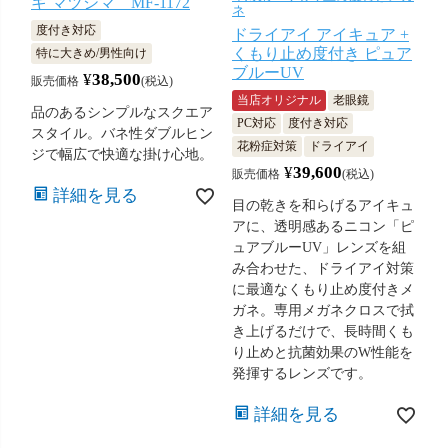
キ マツシマ MF-1172
ネ
度付き対応
ドライアイ アイキュア +
くもり止め度付き ピュア
特に大きめ/男性向け
ブルーUV
¥
38,500
販売価格
税込
当店オリジナル
老眼鏡
品のあるシンプルなスクエア
PC対応
度付き対応
スタイル。バネ性ダブルヒン
花粉症対策
ドライアイ
ジで幅広で快適な掛け心地。
¥
39,600
販売価格
税込
詳細を見る
目の乾きを和らげるアイキュ
アに、透明感あるニコン「ピ
ュアブルーUV」レンズを組
み合わせた、ドライアイ対策
に最適なくもり止め度付きメ
ガネ。専用メガネクロスで拭
き上げるだけで、長時間くも
り止めと抗菌効果のW性能を
発揮するレンズです。
詳細を見る