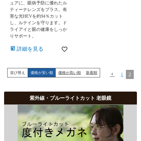
ュアに、眼病予防に優れたル
ティーナレンズをプラス。有
害な光HEVを約94％カット
し、ルテインを守ります。ド
ライアイと眼の健康をしっか
りサポート。
詳細を見る
並び替え
価格が安い順
価格が高い順
新着順
1
2
紫外線・ブルーライトカット 老眼鏡