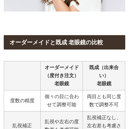
オーダーメイドと既成 老眼鏡の比較
オーダーメイド
既成（出来合
（度付き注文）
い）
老眼鏡
老眼鏡
個々の目に合わ
両目とも同じ度
度数の精度
せて調整可能
数で調整不可
乱視補正なし、
乱視や左右の度
乱視補正
左右差も考慮さ