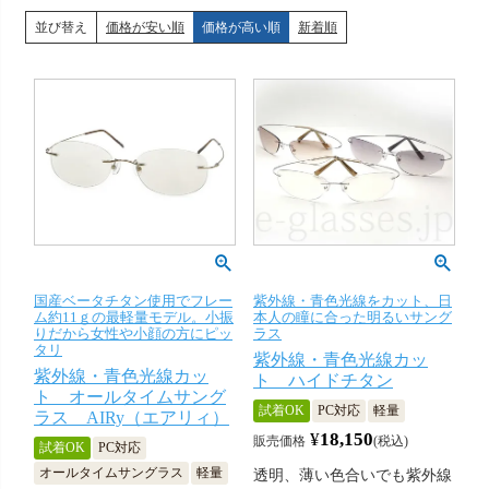
並び替え
価格が安い順
価格が高い順
新着順
国産ベータチタン使用でフレー
紫外線・青色光線をカット、日
ム約11ｇの最軽量モデル。小振
本人の瞳に合った明るいサング
りだから女性や小顔の方にピッ
ラス
タリ
紫外線・青色光線カッ
紫外線・青色光線カッ
ト ハイドチタン
ト オールタイムサング
試着OK
PC対応
軽量
ラス AIRy（エアリィ）
¥
18,150
販売価格
税込
試着OK
PC対応
オールタイムサングラス
軽量
透明、薄い色合いでも紫外線