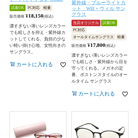
紫外線・ブルーライトカ
試着OK
PC対応
軽量
ット Will + ウィル サン
グラス
¥
18,150
販売価格
税込
当店オリジナル
試着OK
濃すぎない薄いレンズカラー
PC対応
でも眩しさを抑え・紫外線カ
オールタイムサングラス
軽量
ットしてくれる。負担の少な
¥
17,800
い軽い掛け心地、女性向きの
販売価格
税込
サングラス。
濃すぎない薄いレンズカラー
でも眩しさ・紫外線から目を
カートに入れる
守ってくれる。メガネの定
番、ボストンスタイルのオー
ルタイム サングラス
カートに入れる