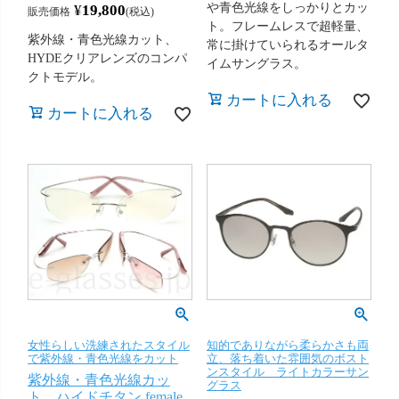
や青色光線をしっかりとカッ
¥
19,800
販売価格
税込
ト。フレームレスで超軽量、
紫外線・青色光線カット、
常に掛けていられるオールタ
HYDEクリアレンズのコンパ
イムサングラス。
クトモデル。
カートに入れる
カートに入れる
女性らしい洗練されたスタイル
知的でありながら柔らかさも両
で紫外線・青色光線をカット
立、落ち着いた雰囲気のボスト
ンスタイル ライトカラーサン
紫外線・青色光線カッ
グラス
ト ハイドチタン female