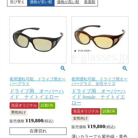
並び替え
価格が安い順
価格が高い順
新着順
夜間運転可能、ドライブ用オー
夜間運転可能、ドライブ用オー
バーグラス
バーグラス 女性サイズ
ドライブ用 オーバーハ
ドライブ用 オーバーハ
イド ナイトイエロー
イド female ナイトイエ
ロー
当店オリジナル
試着OK
当店オリジナル
試着OK
男性向け
女性向け
¥
19,800
販売価格
税込
¥
19,800
販売価格
税込
在庫切れ
薄いカラーでも紫外線・青色