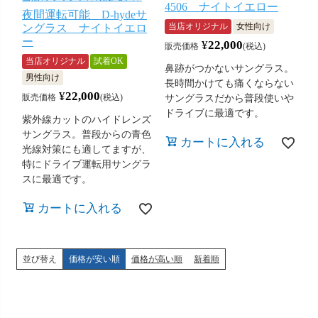
4506 ナイトイエロー
夜間運転可能 D-hydeサ
当店オリジナル
女性向け
ングラス ナイトイエロ
ー
¥
22,000
販売価格
税込
当店オリジナル
試着OK
鼻跡がつかないサングラス。
男性向け
長時間かけても痛くならない
¥
22,000
販売価格
税込
サングラスだから普段使いや
ドライブに最適です。
紫外線カットのハイドレンズ
サングラス。普段からの青色
カートに入れる
光線対策にも適してますが、
特にドライブ運転用サングラ
スに最適です。
カートに入れる
並び替え
価格が安い順
価格が高い順
新着順