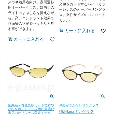
メガネ着用者向け、夜間運転
光線をカットするハイドカラ
用オーバーグラス。対向車の
ーレンズのオーバーサングラ
ライトのまぶしさを抑えなが
ス。女性サイズのコンパクト
ら、高いコントラスト効果で
モデル。
路面等の状況をハッキリと見
る事ができます。
カートに入れる
カートに入れる
紫外線＆青色光線カットで鮮や
鼻跡がつかないサングラス
かな視界。ドライブ用に最適な
UkiHanaサングラス
当店のオリジナル限定モデル