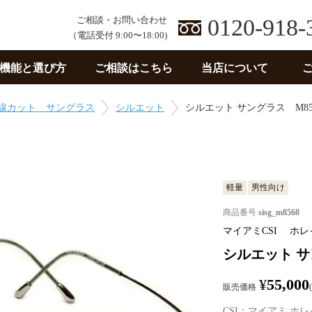
ご相談・お問い合わせ
0120-918-
（電話受付 9:00〜18:00)
機能と選び方
ご相談はこちら
当店について
線カット サングラス
シルエット
シルエット サングラス M85
軽量
男性向け
商品番号
sisg_m8568
マイアミCSI ホレ
シルエット サ
¥
55,000
販売価格
CSI：マイアミ ホ