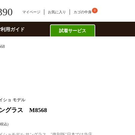
390
0
マイページ
お気に入り
カゴの中身
ご利用ガイド
試着サービス
68
イショ モデル
ングラス M8568
税込
レイショモデル サングラス。"復刻版"日本では当店