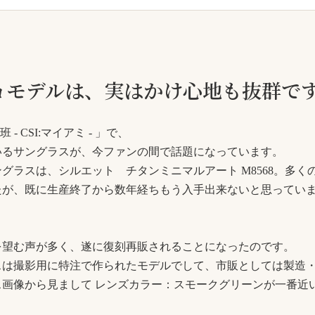
ョモデルは、実はかけ心地も抜群で
 CSI:マイアミ - 」で、
いるサングラスが、今ファンの間で話題になっています。
グラスは、シルエット チタンミニマルアート M8568。多く
たが、既に生産終了から数年経ちもう入手出来ないと思ってい
を望む声が多く、遂に復刻再販されることになったのです。
スは撮影用に特注で作られたモデルでして、市販としては製造
画像から見まして レンズカラー：スモークグリーンが一番近