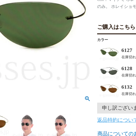
のみ。 ホレイショ
ご購入はこちら
カラー
612
在庫切れ
612
在庫切れ
613
在庫切れ
申し訳ござい
返品特約につい
商品についての