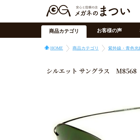
お客様の声
商品カテゴリ
サングラス
HOME
商品カテゴリ
紫外線・青色光
メガネの上用
PC用メガネ
シルエット サングラス M8568
目の症状に
その他