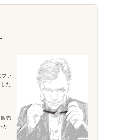
す
のファ
ました
・販売
いカ