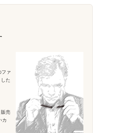
す
のファ
ました
・販売
いカ