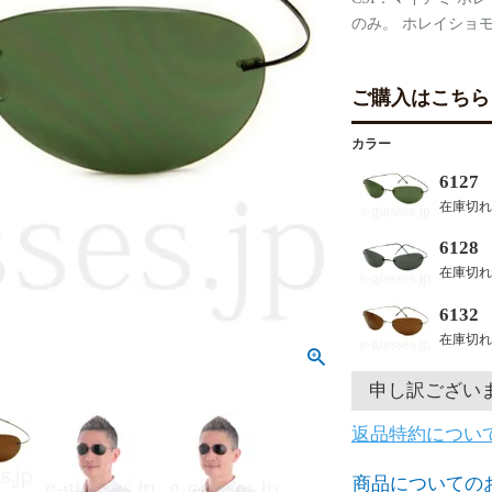
のみ。 ホレイショ
ご購入はこちら
カラー
612
在庫切れ
612
在庫切れ
613
在庫切れ
申し訳ござい
返品特約につい
商品についての