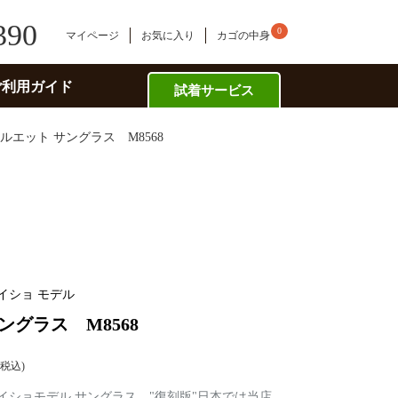
390
0
マイページ
お気に入り
カゴの中身
ご利用ガイド
試着サービス
ルエット サングラス M8568
イショ モデル
ングラス M8568
税込
レイショモデル サングラス。"復刻版"日本では当店