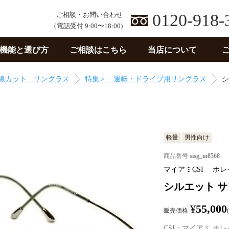
ご相談・お問い合わせ
0120-918-
（電話受付 9:00〜18:00)
機能と選び方
ご相談はこちら
当店について
線カット サングラス
特集＞ 運転・ドライブ用サングラス
シ
軽量
男性向け
商品番号
sisg_m8568
マイアミCSI ホレ
シルエット サ
¥
55,000
販売価格
CSI：マイアミ ホ