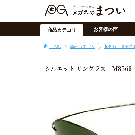
お客様の声
商品カテゴリ
サングラス
HOME
商品カテゴリ
紫外線・青色光
メガネの上用
PC用メガネ
シルエット サングラス M8568
目の症状に
その他