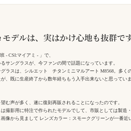
ョモデルは、実はかけ心地も抜群で
 CSI:マイアミ - 」で、
いるサングラスが、今ファンの間で話題になっています。
グラスは、シルエット チタンミニマルアート M8568。多く
たが、既に生産終了から数年経ちもう入手出来ないと思ってい
を望む声が多く、遂に復刻再販されることになったのです。
スは撮影用に特注で作られたモデルでして、市販としては製造
画像から見まして レンズカラー：スモークグリーンが一番近