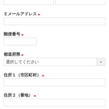
(
)
必
Ｅメールアドレス
須
(
)
必
郵便番号
須
(
)
必
都道府県
須
(
)
必
住所１（市区町村）
須
)
(
必
住所２（番地）
須
(
)