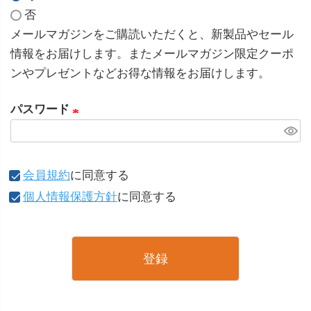
(
否
必
メールマガジンをご購読いただくと、新製品やセール
須
情報をお届けします。またメールマガジン限定クーポ
)
ンやプレゼントなどお得な情報をお届けします。
パスワード
(
必
須
会員規約
に同意する
)
個人情報保護方針
に同意する
登録