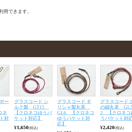
利用できます。
ボー
グラスコード シ
グラスコード ギ
グラスコード 
ルク製 GT15
リシャ製丸革
の細丸革 GL5
ロネ
【クロネコゆうパ
GL6 【クロネコ
2 【クロネコ
ト対
ケット対応】
ゆうパケット対
うパケット対
応】
¥
1,650
¥
2,420
税込
税込