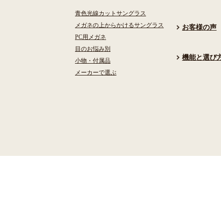
青色光線カットサングラス
メガネの上からかけるサングラス
お客様の声
PC用メガネ
目のお悩み別
機能と選び
小物・付属品
メーカーで選ぶ
検索