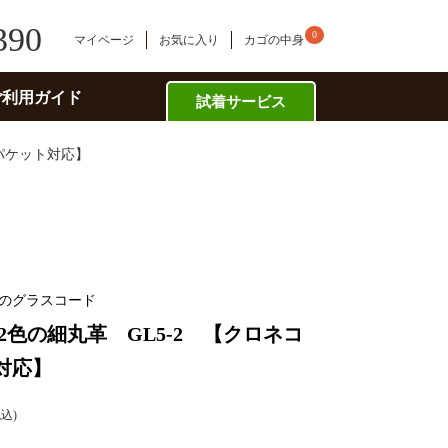
390
0
マイページ
お気に入り
カゴの中身
ご利用ガイド
試着サービス
うパケット対応】
のグラスコード
2色の細丸革 GL5-2 【クロネコ
対応】
税込