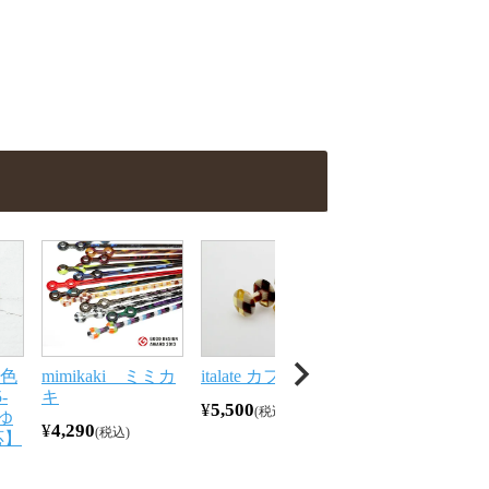
2色
mimikaki ミミカ
italate カフス
-
キ
¥
5,500
税込
ゆ
¥
4,290
税込
応】