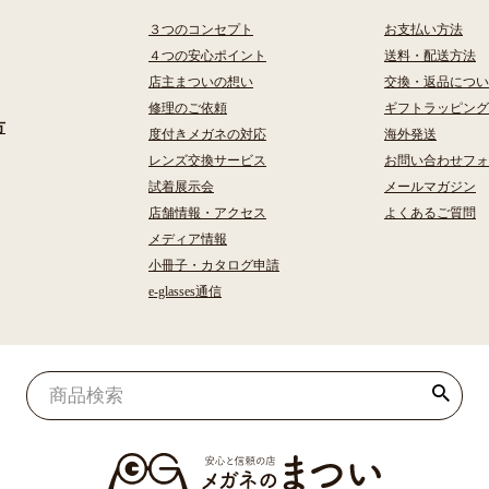
３つのコンセプト
お支払い方法
４つの安心ポイント
送料・配送方法
店主まついの想い
交換・返品につい
修理のご依頼
ギフトラッピング
方
度付きメガネの対応
海外発送
レンズ交換サービス
お問い合わせフォ
試着展示会
メールマガジン
店舗情報・アクセス
よくあるご質問
メディア情報
小冊子・カタログ申請
e-glasses通信