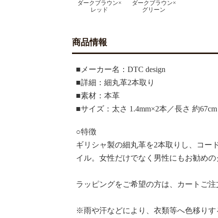
ダークブラウン×
ダークブラウン×
レッド
グリーン
商品情報
■メーカー名：DTC design
■詳細：細丸革2本取り
■素材：本革
■サイズ：太さ 1.4mm×2本／長さ 約67cm
○
特徴
ギリシャ製の細丸革を2本取りし、コー
イル。女性だけでなく男性にもお勧めの
ラッピングをご希望の方は、カートご注
※雨や汗などにより、衣類等へ色移りす