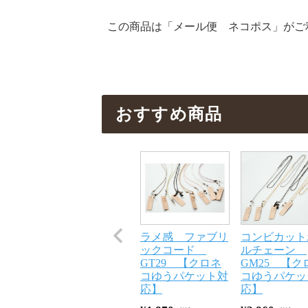
この商品は「メール便 ネコポス」がご
おすすめ商品
ラメ感 ファブリ
コンビカット
ックコード
ルチェーン
GT29 【クロネ
GM25 【ク
コゆうパケット対
コゆうパケッ
応】
応】