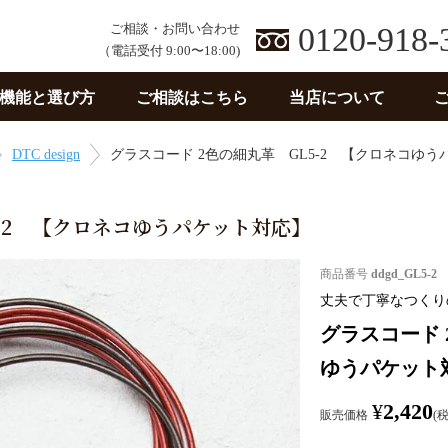
ご相談・お問い合わせ
0120-918-
（電話受付 9:00〜18:00)
機能と選び方
ご相談はこちら
当店について
DTC design
グラスコード 2色の細丸革 GL5-2 【クロネコゆ
5-2 【クロネコゆうパケット対応】
商品番号
ddgd_GL5-2
丈夫で丁寧なつくり
グラスコード 
ゆうパケット
¥
2,420
販売価格