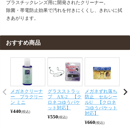
プラスチックレンズ用に開発されたクリーナー。
除菌・帯電防止効果で汚れを付きにくくし、きれいに拭
きあがります。
おすすめ商品
メガネクリーナ
グラスストラッ
メガネずれ落ち
携
ー プラクリー
プ AX-2 【ク
防止 セルシー
バ
ン ミニ
ロネコゆうパケ
ルU 【クロネ
ダ
ット対応】
コゆうパケット
¥
440
¥
66
税込
対応】
¥
550
税込
¥
660
税込