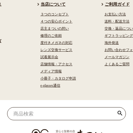
ス
当店について
ご利用ガイド
３つのコンセプト
お支払い方法
４つの安心ポイント
送料・配送方法
店主まついの想い
交換・返品につい
修理のご依頼
ギフトラッピング
方
度付きメガネの対応
海外発送
レンズ交換サービス
お問い合わせフォ
試着展示会
メールマガジン
店舗情報・アクセス
よくあるご質問
メディア情報
小冊子・カタログ申請
e-glasses通信