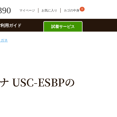
390
0
マイページ
お気に入り
カゴの中身
ご利用ガイド
試着サービス
メガネ
 USC-ESBPの