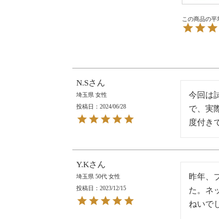
N.S
今回は
埼玉県
女性
投稿日
2024/06/28
で、実
度付き
Y.K
昨年、
埼玉県
50代
女性
投稿日
2023/12/15
た。ネ
ねいでし