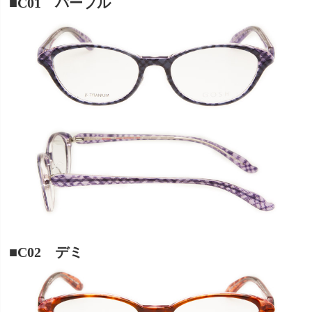
■C01 パープル
■C02 デミ