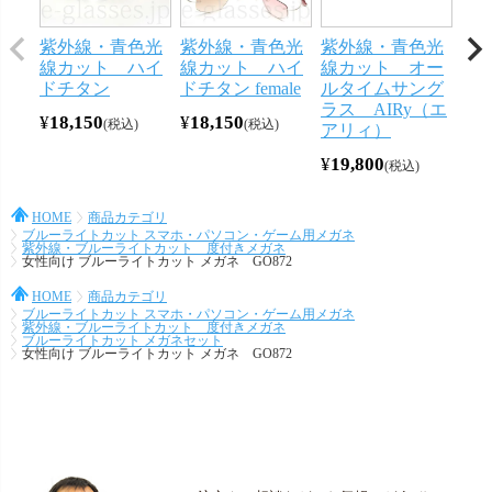
紫外線・青色光
紫外線・青色光
紫外線・青色光
紫
線カット ハイ
線カット ハイ
線カット オー
線
ドチタン
ドチタン female
ルタイムサング
ル
ラス AIRy（エ
ラス
¥
18,150
¥
18,150
税込
税込
アリィ）
ィ
¥
19,800
¥
16
税込
HOME
商品カテゴリ
ブルーライトカット スマホ・パソコン・ゲーム用メガネ
紫外線・ブルーライトカット 度付きメガネ
女性向け ブルーライトカット メガネ GO872
HOME
商品カテゴリ
ブルーライトカット スマホ・パソコン・ゲーム用メガネ
紫外線・ブルーライトカット 度付きメガネ
ブルーライトカット メガネセット
女性向け ブルーライトカット メガネ GO872