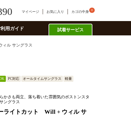
390
0
マイページ
お気に入り
カゴの中身
ご利用ガイド
試着サービス
 ウィル サングラス
OK
PC対応
オールタイムサングラス
軽量
らかさも両立、落ち着いた雰囲気のボストンスタ
サングラス
ライトカット Will + ウィル サ