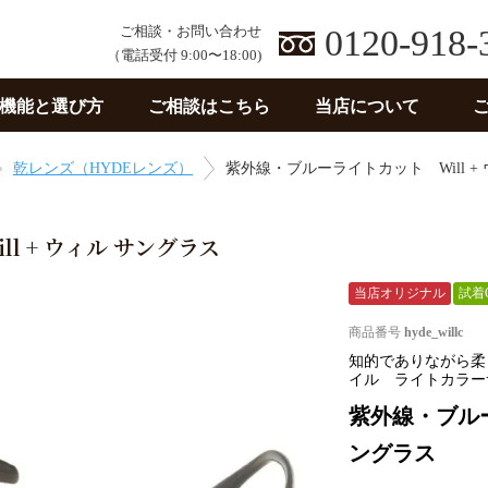
ご相談・お問い合わせ
0120-918-
（電話受付 9:00〜18:00)
機能と選び方
ご相談はこちら
当店について
乾レンズ（HYDEレンズ）
紫外線・ブルーライトカット Will +
l + ウィル サングラス
当店オリジナル
試着
商品番号
hyde_willc
知的でありながら柔
イル ライトカラー
紫外線・ブルー
ングラス