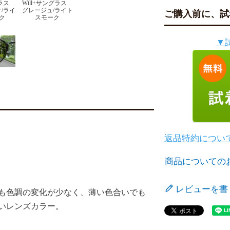
グラス
Will+サングラス
/ライ
グレージュ/ライト
ご購入前に、試
ク
スモーク
▼
返品特約につい
商品についての
レビューを書
も色調の変化が少なく、薄い色合いでも
いレンズカラー。