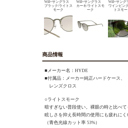
Will+サングラス
Will+サングラス
Will+サン
ブラック/ライトス
カーキ/ライトスモ
ワインピンク
モーク
ーク
トスモー
商品情報
■メーカー名：HYDE
■付属品：メーカー純正ハードケース、
レンズクロス
○
ライトスモーク
暗すぎない普段使い。裸眼の時と比べて
眩しさを抑え長時間の使用にも疲れにく
（青色光線カット率 53%）