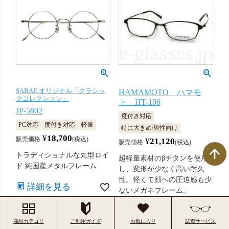
SABAE オリジナル「クラシッ
HAMAMOTO ハマモ
クコレクション」
ト HT-106
JP-5802
度付き対応
PC対応
度付き対応
軽量
特に大きめ/男性向け
¥
18,700
販売価格
税込
¥
21,120
販売価格
税込
トラディショナルな丸型ロイ
超軽量素材のβチタンを使用
ド 純国産メタルフレーム
し、変形が少なく高い耐久
性。軽くて顔への圧迫感も少
詳細を見る
ないメガネフレーム。
詳細を見る
商品カテゴリ
ご利用ガイド
お気に入り
試着サービス