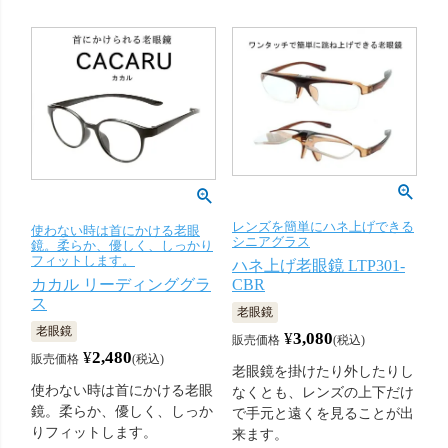
レンズを簡単にハネ上げできる
使わない時は首にかける老眼
シニアグラス
鏡。柔らか、優しく、しっかり
フィットします。
ハネ上げ老眼鏡 LTP301-
CBR
カカル リーディンググラ
ス
老眼鏡
老眼鏡
¥
3,080
販売価格
税込
¥
2,480
販売価格
税込
老眼鏡を掛けたり外したりし
使わない時は首にかける老眼
なくとも、レンズの上下だけ
鏡。柔らか、優しく、しっか
で手元と遠くを見ることが出
りフィットします。
来ます。