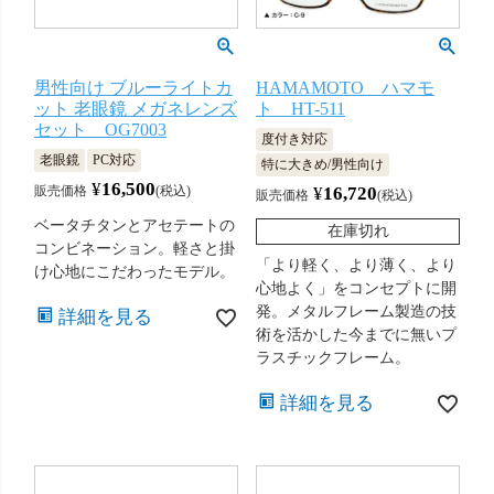
男性向け ブルーライトカ
HAMAMOTO ハマモ
ット 老眼鏡 メガネレンズ
ト HT-511
セット OG7003
度付き対応
老眼鏡
PC対応
特に大きめ/男性向け
¥
16,500
販売価格
税込
¥
16,720
販売価格
税込
ベータチタンとアセテートの
在庫切れ
コンビネーション。軽さと掛
「より軽く、より薄く、より
け心地にこだわったモデル。
心地よく」をコンセプトに開
発。メタルフレーム製造の技
詳細を見る
術を活かした今までに無いプ
ラスチックフレーム。
詳細を見る