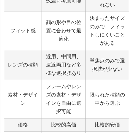
数差も考慮可能
れない
決まったサイズ
顔の形や目の位
のみで、フィッ
フィット感
置に合わせて最
トしにくいこと
適化
がある
近用、中間用、
単焦点のみで選
レンズの種類
遠近両用など多
択肢が少ない
様な選択肢あり
フレームやレン
素材・デザイ
ズの素材・デザ
限られた種類の
ン
インを自由に選
中から選ぶ
択可能
価格
比較的高価
比較的安価