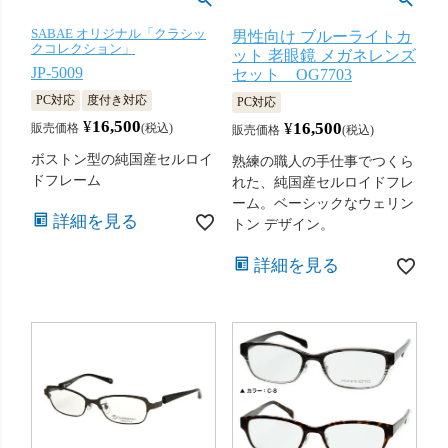
SABAE オリジナル「クラシッ
男性向け ブルーライトカ
クコレクション」
ット 老眼鏡 メガネレンズ
JP-5009
セット OG7703
PC対応
度付き対応
PC対応
¥
16,500
¥
16,500
販売価格
税込
販売価格
税込
ボストン型の純国産セルロイ
熟練の職人の手仕事でつくら
ドフレーム
れた、純国産セルロイドフレ
ーム。ベーシックなウェリン
詳細を見る
トン デザイン。
詳細を見る