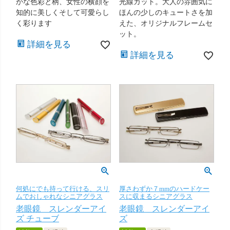
かな色彩と柄、女性の横顔を
光線カット。大人の雰囲気に
知的に美しくそして可愛らし
ほんの少しのキュートさを加
く彩ります
えた、オリジナルフレームセ
ット。
詳細を見る
詳細を見る
何処にでも持って行ける、スリ
厚さわずか７mmのハードケー
ムでおしゃれなシニアグラス
スに収まるシニアグラス
老眼鏡 スレンダーアイ
老眼鏡 スレンダーアイ
ズ チューブ
ズ