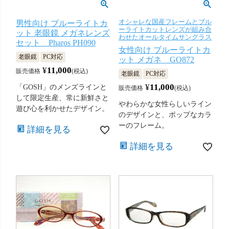
オシャレな国産フレームとブル
男性向け ブルーライトカ
ーライトカットレンズが組み合
ット 老眼鏡 メガネレンズ
わせたオールタイムサングラス
セット Pharos PH090
女性向け ブルーライトカ
老眼鏡
PC対応
ット メガネ GO872
¥
11,000
販売価格
税込
老眼鏡
PC対応
¥
11,000
「GOSH」のメンズラインと
販売価格
税込
して限定生産、常に新鮮さと
やわらかな女性らしいライン
遊び心を利かせたデザイン。
のデザインと、ポップなカラ
ーのフレーム。
詳細を見る
詳細を見る