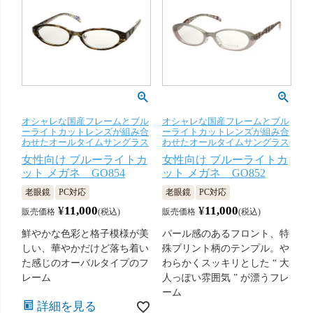
オシャレな国産フレームとブル
オシャレな国産フレームとブル
ーライトカットレンズが組み合
ーライトカットレンズが組み合
わせたオールタイムサングラス
わせたオールタイムサングラス
女性向け ブルーライトカ
女性向け ブルーライトカ
ット メガネ GO854
ット メガネ GO852
老眼鏡
PC対応
老眼鏡
PC対応
¥
11,000
¥
11,000
販売価格
税込
販売価格
税込
鮮やかな色彩と格子模様が美
パール感のあるフロント、特
しい、華やかだけど落ち着い
殊プリント柄のテンプル。や
た感じのオーバルタイプのフ
わらかくスッキリとした “ 大
レーム
人っぽい雰囲気 ” が漂うフレ
ーム
詳細を見る