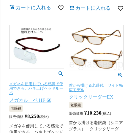
カートに入れる
カートに入れる
メガネを使用している感覚で使
首から掛ける老眼鏡 ワイド幅
用できる、ハネ上げヘッドルー
広モデル
ペ
クリックリーダーEX
メガネルーペ HF-60
老眼鏡
老眼鏡
¥
10,230
販売価格
税込
¥
8,250
販売価格
税込
首から掛ける老眼鏡（シニア
メガネを使用している感覚で
グラス） クリックリーダ
使用できる、ハネ上げヘッド