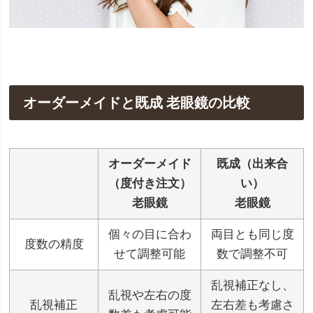
オーダーメイドと既成 老眼鏡の比較
オーダーメイド
既成（出来合
（度付き注文）
い）
老眼鏡
老眼鏡
個々の目に合わ
両目とも同じ度
度数の精度
せて調整可能
数で調整不可
乱視補正なし、
乱視や左右の度
乱視補正
左右差も考慮さ