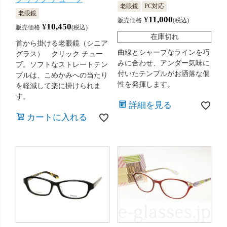
老眼鏡
PC対応
老眼鏡
¥
11,000
販売価格
税込
¥
10,450
販売価格
税込
在庫切れ
首から掛ける老眼鏡（シニア
曲線とシャープなラインを巧
グラス） クリック チュー
みに合わせ、アンダー気味に
ブ。ソフトなストレートテン
付いたテンプルがお洒落な個
プルは、こめかみへの当たり
性を発揮します。
を軽減して楽に掛けられま
す。
詳細を見る
カートに入れる