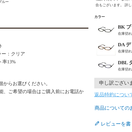
ブルー
合もございます。 詳
カラー
BK 
在庫切れ
DA 
ト
在庫切れ
カラー：クリア
13%
DBL
在庫切れ
申し訳ござい
の6段階からお選びください。
能、ご希望の場合はご購入前にお電話か
返品特約につい
商品についての
レビューを書