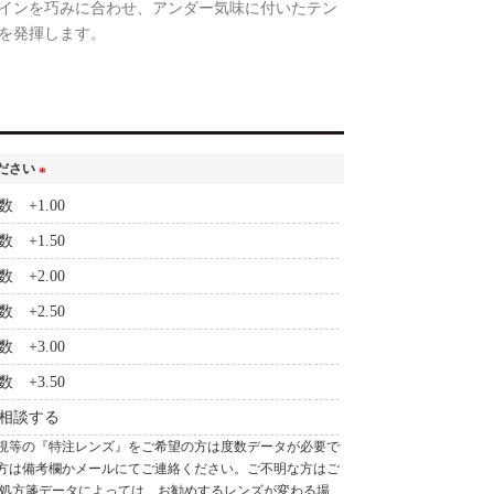
インを巧みに合わせ、アンダー気味に付いたテン
を発揮します。
ださい
(
 +1.00
必
 +1.50
須
)
 +2.00
 +2.50
 +3.00
 +3.50
相談する
視等の『特注レンズ』をご希望の方は度数データが必要で
方は備考欄かメールにてご連絡ください。ご不明な方はご
、処方箋データによっては、お勧めするレンズが変わる場