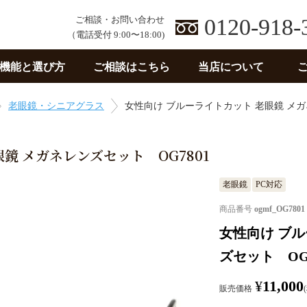
ご相談・お問い合わせ
0120-918-
（電話受付 9:00〜18:00)
機能と選び方
ご相談はこちら
当店について
老眼鏡・シニアグラス
女性向け ブルーライトカット 老眼鏡 メガ
鏡 メガネレンズセット OG7801
老眼鏡
PC対応
商品番号
ogmf_OG7801
女性向け ブル
ズセット OG7
¥
11,000
販売価格