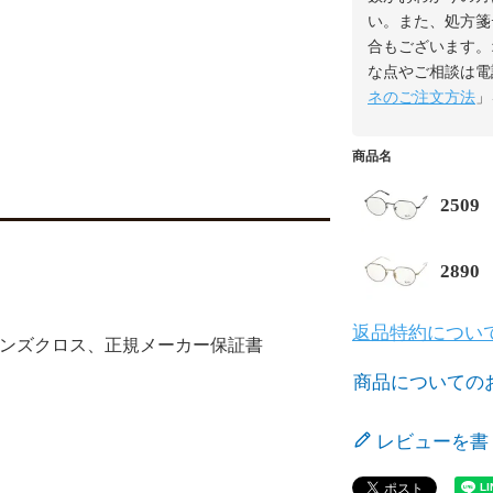
い。また、処方箋
合もございます。
な点やご相談は電
ネのご注文方法
」
商品名
250
289
返品特約につい
、レンズクロス、正規メーカー保証書
商品についての
レビューを書