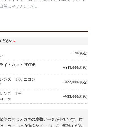
自然にマッチします。
ください
(
+
¥
0
税込
必
い
須
イトカット HYDE
)
+
¥
11,000
税込
ンズ 1.60 ニコン
+
¥
22,000
税込
V
ンズ 1.60
+
¥
33,000
税込
ESBP
希望の方は
メガネの度数データ
が必要です。度
は、カートの通信欄かメールにてご連絡くださ