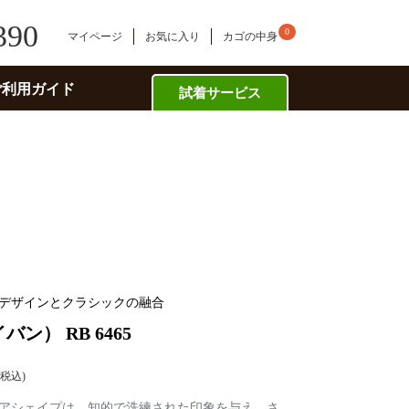
390
0
マイページ
お気に入り
カゴの中身
ご利用ガイド
試着サービス
デザインとクラシックの融合
イバン） RB 6465
税込
アシェイプは、知的で洗練された印象を与え、さ