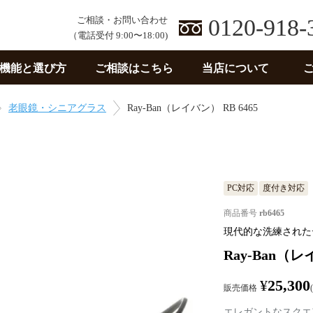
ご相談・お問い合わせ
0120-918-
（電話受付 9:00〜18:00)
機能と選び方
ご相談はこちら
当店について
老眼鏡・シニアグラス
Ray-Ban（レイバン） RB 6465
PC対応
度付き対応
商品番号
rb6465
現代的な洗練された
Ray-Ban（レ
¥
25,300
販売価格
エレガントなスクエ