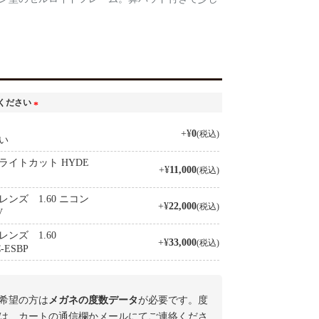
ください
(
+
¥
0
税込
必
い
須
イトカット HYDE
)
+
¥
11,000
税込
ンズ 1.60 ニコン
+
¥
22,000
税込
V
ンズ 1.60
+
¥
33,000
税込
ESBP
希望の方は
メガネの度数データ
が必要です。度
は、カートの通信欄かメールにてご連絡くださ