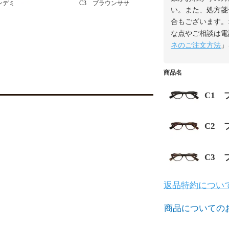
ンデミ
C3 ブラウンササ
い。また、処方箋
合もございます。
な点やご相談は電
ネのご注文方法
」
商品名
C1 
C2 
C3 
返品特約につい
商品についての