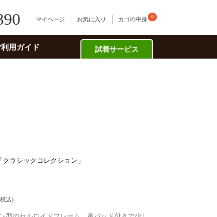
390
0
マイページ
お気に入り
カゴの中身
ご利用ガイド
試着サービス
ル「クラシックコレクション」
税込
ン型のセルロイドフレーム。鼻パッド付きで少し