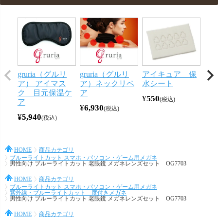
gruria（グルリ
gruria（グルリ
アイキュア 保
メ
ア） アイマス
ア）ネックリペ
水シート
ー
ク 目元保温ケ
ア
ン 
¥
550
税込
ア
¥
6,930
¥
44
税込
¥
5,940
税込
HOME
商品カテゴリ
ブルーライトカット スマホ・パソコン・ゲーム用メガネ
男性向け ブルーライトカット 老眼鏡 メガネレンズセット OG7703
HOME
商品カテゴリ
ブルーライトカット スマホ・パソコン・ゲーム用メガネ
紫外線・ブルーライトカット 度付きメガネ
男性向け ブルーライトカット 老眼鏡 メガネレンズセット OG7703
HOME
商品カテゴリ