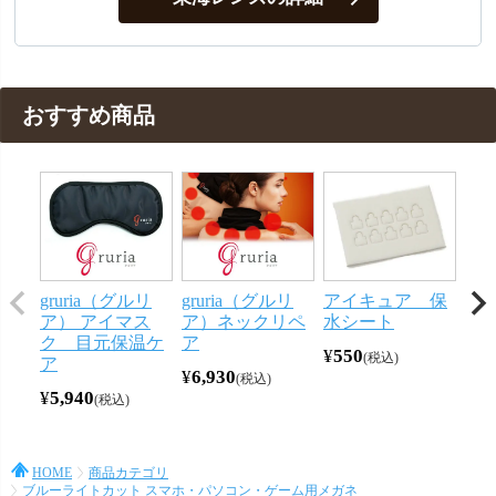
おすすめ商品
gruria（グルリ
gruria（グルリ
アイキュア 保
メ
ア） アイマス
ア）ネックリペ
水シート
ー
ク 目元保温ケ
ア
ン 
¥
550
税込
ア
¥
6,930
¥
44
税込
¥
5,940
税込
HOME
商品カテゴリ
ブルーライトカット スマホ・パソコン・ゲーム用メガネ