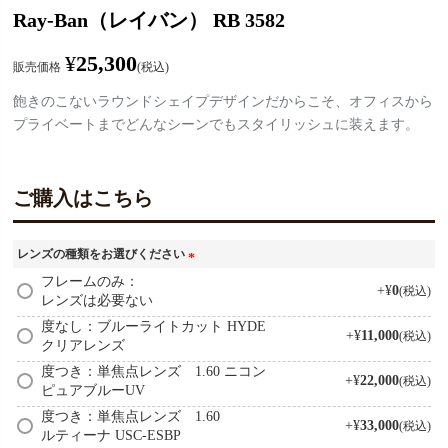
Ray-Ban（レイバン） RB 3582
¥
25,300
販売価格
税込
飽きのこないラウンドシェイプデザインだからこそ、オフィスから
プライベートまでどんなシーンでもスタイリッシュに装えます。
ご購入はこちら
レンズの種類をお選びください
(
フレームのみ：
+
¥
0
税込
レンズは必要ない
必
須
度なし：ブルーライトカット HYDE
+
¥
11,000
税込
)
クリアレンズ
度つき：単焦点レンズ 1.60 ニコン
+
¥
22,000
税込
ピュアブルーUV
度つき：単焦点レンズ 1.60
+
¥
33,000
税込
ルティーナ USC-ESBP