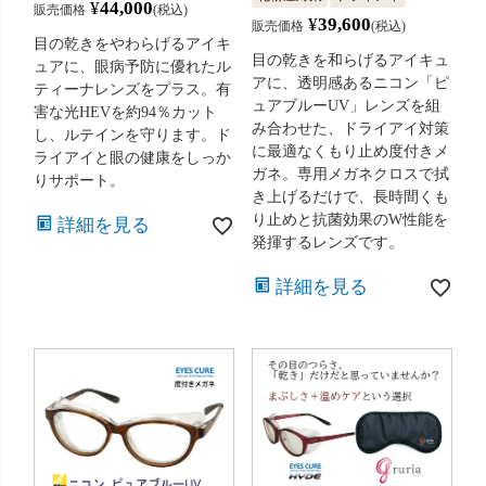
¥
44,000
販売価格
税込
¥
39,600
販売価格
税込
目の乾きをやわらげるアイキ
目の乾きを和らげるアイキュ
ュアに、眼病予防に優れたル
アに、透明感あるニコン「ピ
ティーナレンズをプラス。有
ュアブルーUV」レンズを組
害な光HEVを約94％カット
み合わせた、ドライアイ対策
し、ルテインを守ります。ド
に最適なくもり止め度付きメ
ライアイと眼の健康をしっか
ガネ。専用メガネクロスで拭
りサポート。
き上げるだけで、長時間くも
り止めと抗菌効果のW性能を
詳細を見る
発揮するレンズです。
詳細を見る