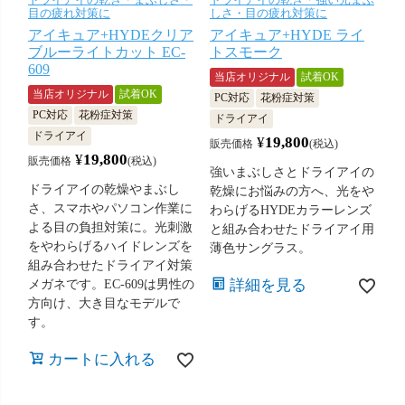
ドライアイの乾き・まぶしさ・
ドライアイの乾き・強い光まぶ
目の疲れ対策に
しさ・目の疲れ対策に
アイキュア+HYDEクリア
アイキュア+HYDE ライ
ブルーライトカット EC-
トスモーク
609
当店オリジナル
試着OK
当店オリジナル
試着OK
PC対応
花粉症対策
PC対応
花粉症対策
ドライアイ
ドライアイ
¥
19,800
販売価格
税込
¥
19,800
販売価格
税込
強いまぶしさとドライアイの
ドライアイの乾燥やまぶし
乾燥にお悩みの方へ、光をや
さ、スマホやパソコン作業に
わらげるHYDEカラーレンズ
よる目の負担対策に。光刺激
と組み合わせたドライアイ用
をやわらげるハイドレンズを
薄色サングラス。
組み合わせたドライアイ対策
詳細を見る
メガネです。EC-609は男性の
方向け、大き目なモデルで
す。
カートに入れる