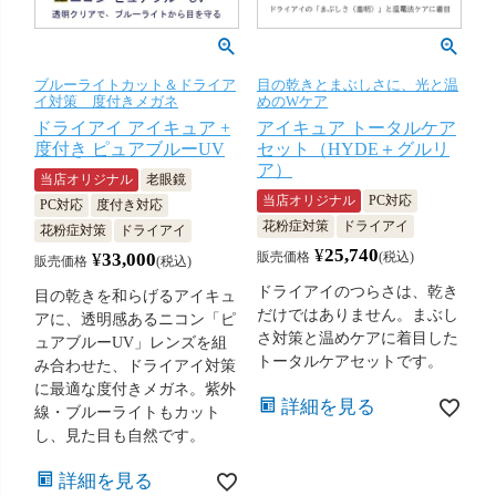
ブルーライトカット＆ドライア
目の乾きとまぶしさに、光と温
イ対策 度付きメガネ
めのWケア
ドライアイ アイキュア +
アイキュア トータルケア
度付き ピュアブルーUV
セット（HYDE＋グルリ
ア）
当店オリジナル
老眼鏡
当店オリジナル
PC対応
PC対応
度付き対応
花粉症対策
ドライアイ
花粉症対策
ドライアイ
¥
25,740
¥
33,000
販売価格
税込
販売価格
税込
ドライアイのつらさは、乾き
目の乾きを和らげるアイキュ
だけではありません。まぶし
アに、透明感あるニコン「ピ
さ対策と温めケアに着目した
ュアブルーUV」レンズを組
トータルケアセットです。
み合わせた、ドライアイ対策
に最適な度付きメガネ。紫外
詳細を見る
線・ブルーライトもカット
し、見た目も自然です。
詳細を見る