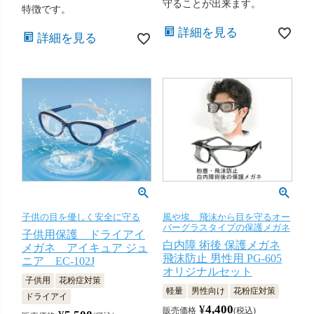
守ることが出来ます。
特徴です。
詳細を見る
詳細を見る
子供の目を優しく安全に守る
風や埃、飛沫から目を守るオー
バーグラスタイプの保護メガネ
子供用保護 ドライアイ
白内障 術後 保護メガネ
メガネ アイキュア ジュ
飛沫防止 男性用 PG-605
ニア EC-102J
オリジナルセット
子供用
花粉症対策
軽量
男性向け
花粉症対策
ドライアイ
¥
4,400
販売価格
税込