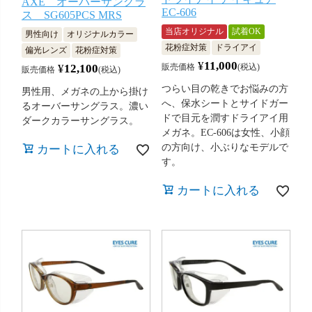
AXE オーバーサングラ
EC-606
ス SG605PCS MRS
当店オリジナル
試着OK
男性向け
オリジナルカラー
花粉症対策
ドライアイ
偏光レンズ
花粉症対策
¥
11,000
販売価格
税込
¥
12,100
販売価格
税込
つらい目の乾きでお悩みの方
男性用、メガネの上から掛け
へ、保水シートとサイドガー
るオーバーサングラス。濃い
ドで目元を潤すドライアイ用
ダークカラーサングラス。
メガネ。EC-606は女性、小顔
の方向け、小ぶりなモデルで
カートに入れる
す。
カートに入れる