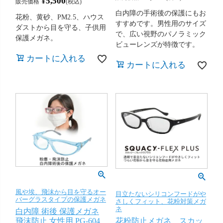
¥
5,500
販売価格
税込
白内障の手術後の保護にもお
花粉、黄砂、PM2.5、ハウス
すすめです。男性用のサイズ
ダストから目を守る、子供用
で、広い視野のパノラミック
保護メガネ。
ビューレンズが特徴です。
カートに入れる
カートに入れる
風や埃、飛沫から目を守るオー
目立たないシリコンフードがや
バーグラスタイプの保護メガネ
さしくフィット、花粉対策メガ
ネ
白内障 術後 保護メガネ
飛沫防止 女性用 PG-604
花粉防止メガネ スカッ