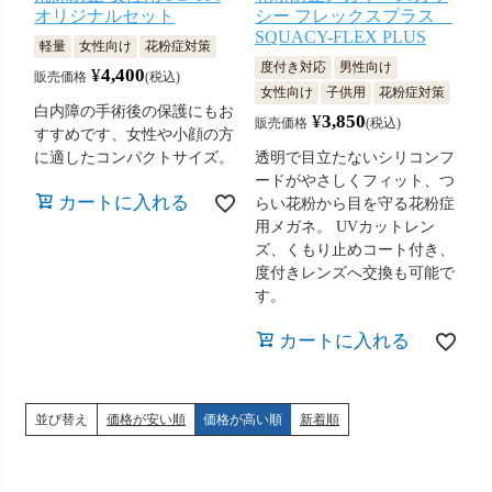
オリジナルセット
シー フレックスプラス
SQUACY-FLEX PLUS
軽量
女性向け
花粉症対策
度付き対応
男性向け
¥
4,400
販売価格
税込
女性向け
子供用
花粉症対策
白内障の手術後の保護にもお
¥
3,850
販売価格
税込
すすめです、女性や小顔の方
に適したコンパクトサイズ。
透明で目立たないシリコンフ
ードがやさしくフィット、つ
カートに入れる
らい花粉から目を守る花粉症
用メガネ。 UVカットレン
ズ、くもり止めコート付き、
度付きレンズへ交換も可能で
す。
カートに入れる
並び替え
価格が安い順
価格が高い順
新着順