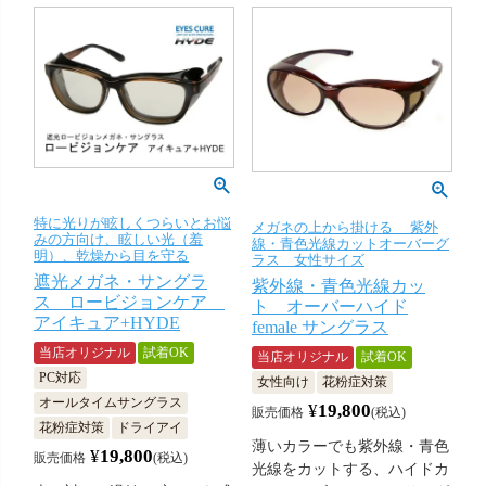
特に光りが眩しくつらいとお悩
メガネの上から掛ける 紫外
みの方向け、眩しい光（羞
線・青色光線カットオーバーグ
明）、乾燥から目を守る
ラス 女性サイズ
遮光メガネ・サングラ
紫外線・青色光線カッ
ス ロービジョンケア
ト オーバーハイド
アイキュア+HYDE
female サングラス
当店オリジナル
試着OK
当店オリジナル
試着OK
PC対応
女性向け
花粉症対策
オールタイムサングラス
¥
19,800
販売価格
税込
花粉症対策
ドライアイ
薄いカラーでも紫外線・青色
¥
19,800
販売価格
税込
光線をカットする、ハイドカ