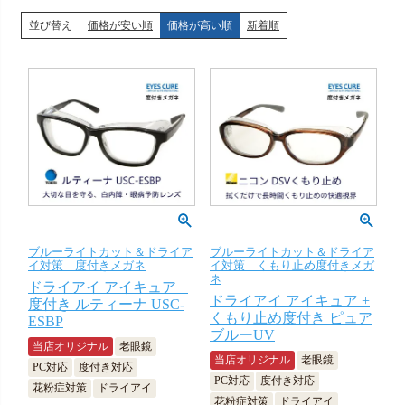
並び替え
価格が安い順
価格が高い順
新着順
ブルーライトカット＆ドライア
ブルーライトカット＆ドライア
イ対策 度付きメガネ
イ対策 くもり止め度付きメガ
ネ
ドライアイ アイキュア +
ドライアイ アイキュア +
度付き ルティーナ USC-
くもり止め度付き ピュア
ESBP
ブルーUV
当店オリジナル
老眼鏡
当店オリジナル
老眼鏡
PC対応
度付き対応
PC対応
度付き対応
花粉症対策
ドライアイ
花粉症対策
ドライアイ