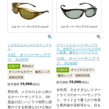
メガネの上からかけるサングラ
スマートなオーバーサングラ
ス
ス 女性やコンパクトなメガネ
に最適、偏光オーバーグラス
AXE オーバーサングラ
AXE オーバーサングラ
ス SG605P
ス SG604P
試着OK
男性向け
試着OK
オリジナルカラー
オリジナルカラー
偏光レンズ
偏光レンズ
花粉症対策
花粉症対策
¥
9,900
販売価格
税込
¥
9,900
販売価格
税込
女性用、大きすぎないスマー
男性用、メガネの上から掛け
トサイズのオーバーサングラ
るオーバーサングラス。180
ス。サイドまで覆うので有害
度超の広いパノラマ視野と調
な紫外線や花粉等から、目を
整のできる快適なかけ心地が