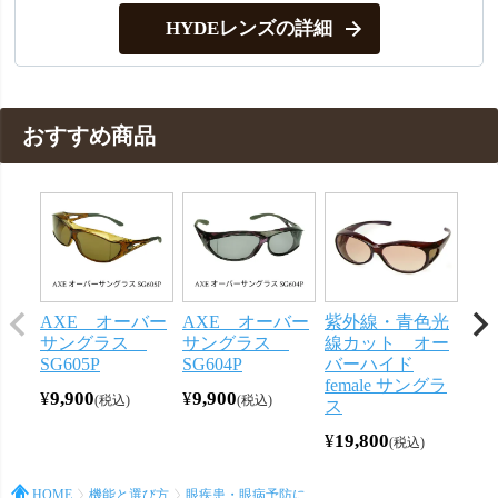
HYDEレンズの詳細
おすすめ商品
AXE オーバー
AXE オーバー
紫外線・青色光
AX
サングラス
サングラス
線カット オー
M
SG605P
SG604P
バーハイド
リ
female サングラ
¥
9,900
¥
9,900
¥
9,
税込
税込
ス
¥
19,800
税込
HOME
機能と選び方
眼疾患・眼病予防に