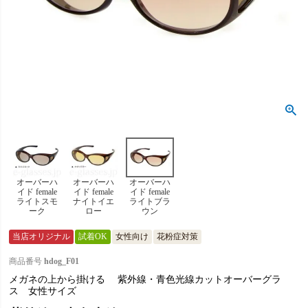
オーバーハ
オーバーハ
オーバーハ
イド female
イド female
イド female
ライトスモ
ナイトイエ
ライトブラ
ーク
ロー
ウン
当店オリジナル
試着OK
女性向け
花粉症対策
商品番号
hdog_F01
メガネの上から掛ける 紫外線・青色光線カットオーバーグラ
ス 女性サイズ