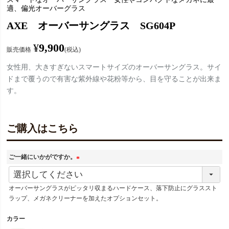
適、偏光オーバーグラス
AXE オーバーサングラス SG604P
¥
9,900
販売価格
税込
女性用、大きすぎないスマートサイズのオーバーサングラス。サイ
ドまで覆うので有害な紫外線や花粉等から、目を守ることが出来ま
す。
ご購入はこちら
ご一緒にいかがですか。
(
必
オーバーサングラスがピッタリ収まるハードケース、落下防止にグラススト
須
ラップ、メガネクリーナーを加えたオプションセット。
)
カラー