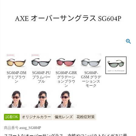
SG604P-DM
SG604P-PU
SG604P-GBR
SG604P-
デミブラウ
プラムパー
グラデーシ
GSM グラデ
ン
プル
ョンブラウ
ーションス
ン
モーク
試着OK
オリジナルカラー
偏光レンズ
花粉症対策
商品番号
axog_SG604P
スマートなオーバーサングラス 女性やコンパクトなメガネに最