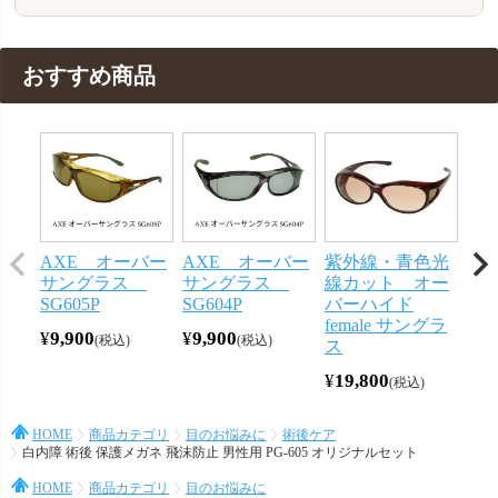
おすすめ商品
AXE オーバー
AXE オーバー
紫外線・青色光
AX
サングラス
サングラス
線カット オー
M
SG605P
SG604P
バーハイド
リ
female サングラ
¥
9,900
¥
9,900
¥
9,
税込
税込
ス
¥
19,800
税込
HOME
商品カテゴリ
目のお悩みに
術後ケア
白内障 術後 保護メガネ 飛沫防止 男性用 PG-605 オリジナルセット
HOME
商品カテゴリ
目のお悩みに