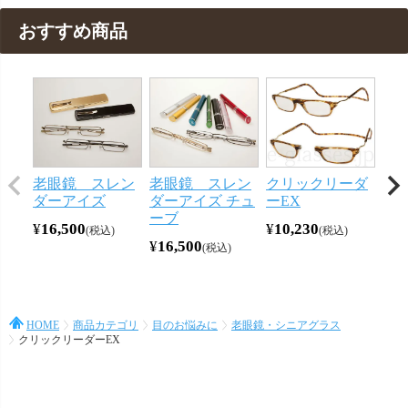
おすすめ商品
老眼鏡 スレン
老眼鏡 スレン
クリックリーダ
ク
ダーアイズ
ダーアイズ チュ
ーEX
ブ
ーブ
¥
16,500
¥
10,230
¥
10
税込
税込
¥
16,500
税込
HOME
商品カテゴリ
目のお悩みに
老眼鏡・シニアグラス
クリックリーダーEX