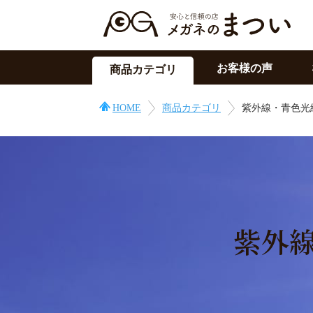
お客様の声
商品カテゴリ
サングラス
HOME
商品カテゴリ
紫外線・青色光
メガネの上用
PC用メガネ
目の症状に
その他
紫外