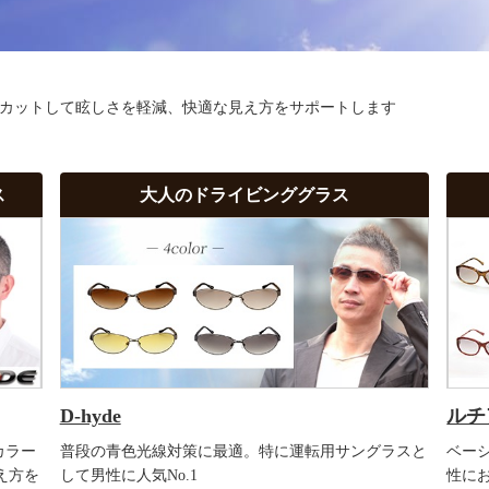
カットして眩しさを軽減、快適な見え方をサポートします
ス
大人のドライビンググラス
D-hyde
ルチ
カラー
普段の青色光線対策に最適。特に運転用サングラスと
ベー
え方を
して男性に人気No.1
性に