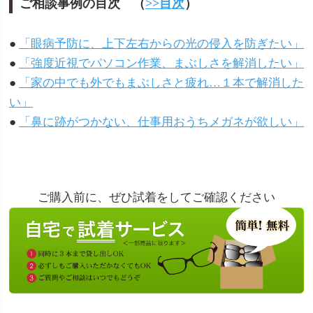
ご相談事例の目次 （
>>目次
）
「眼病予防に、上下左右からの光の侵入を防ぎたい」
「強度近視でパソコン作業、まぶしさを解消したい」
「家の中でも外でもまぶしさと疲れ…１本で解消した
い」
「鼻に跡がつかない、仕事用おうちメガネが欲しい」
ご購入前に、ぜひ試着をしてご確認ください