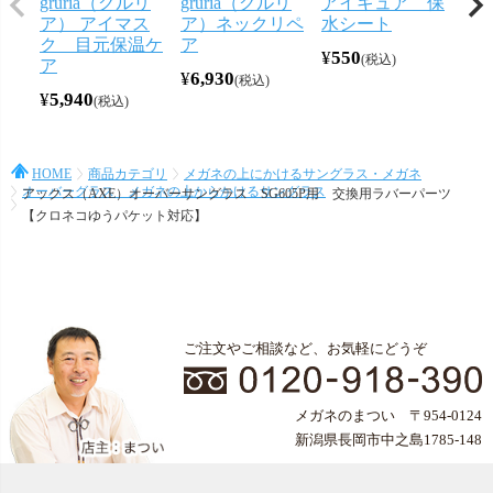
gruria（グルリ
gruria（グルリ
アイキュア 保
メ
ア） アイマス
ア）ネックリペ
水シート
ー
ク 目元保温ケ
ア
ン 
¥
550
税込
ア
¥
6,930
¥
44
税込
¥
5,940
税込
HOME
商品カテゴリ
メガネの上にかけるサングラス・メガネ
オーバーグラス メガネの上からかけるサングラス
アックス（AXE）オーバーサングラス SG605P用 交換用ラバーパーツ
【クロネコゆうパケット対応】
ご注文やご相談など、お気軽にどうぞ
メガネのまつい 〒954-0124
新潟県長岡市中之島1785-148