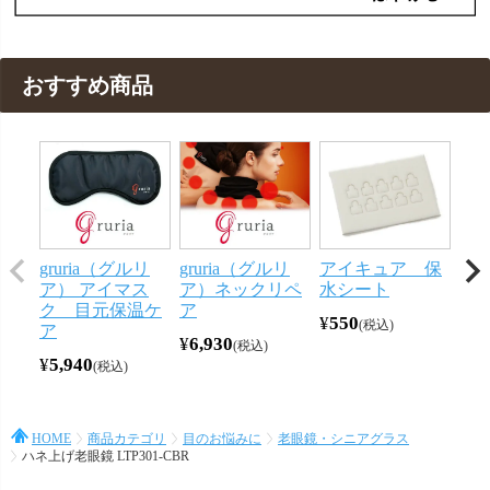
おすすめ商品
gruria（グルリ
gruria（グルリ
アイキュア 保
メ
ア） アイマス
ア）ネックリペ
水シート
ー
ク 目元保温ケ
ア
ン 
¥
550
税込
ア
¥
6,930
¥
44
税込
¥
5,940
税込
HOME
商品カテゴリ
目のお悩みに
老眼鏡・シニアグラス
ハネ上げ老眼鏡 LTP301-CBR