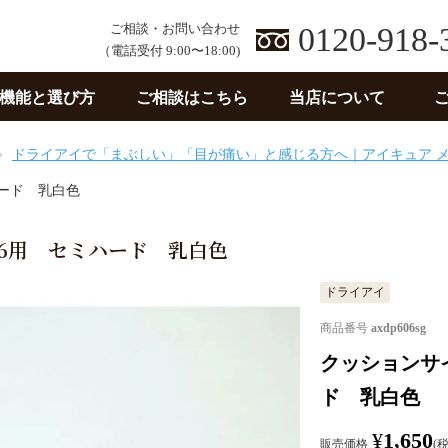
ご相談・お問い合わせ
0120-918-
（電話受付 9:00〜18:00)
機能と選び方
ご相談はこちら
当店について
ドライアイで「まぶしい」「目が痛い」と感じる方へ｜アイキュア 
ハード 乳白色
06用 セミハード 乳白色
ドライアイ
商品番号
axdp606sg
クッションサイ
ド 乳白色
¥
1,650
販売価格