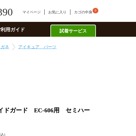
390
0
マイページ
お気に入り
カゴの中身
ご利用ガイド
試着サービス
メガネ
アイキュア パーツ
ドガード EC-606用 セミハー
税込