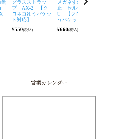
力曇
グラスストラッ
メガネずれ落ち防
メガネずれ落ち
ォ
プ AX-2 【ク
止 セルシール
止 スーパー ズ
X
ロネコゆうパケッ
U 【クロネコゆ
レロック 【ク
ト対応】
うパケット対応】
ネコゆうパケッ
対応】
¥
550
¥
660
税込
税込
¥
770
税込
営業カレンダー