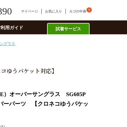
390
0
マイページ
お気に入り
カゴの中身
ご利用ガイド
試着サービス
ングラス
ネコゆうパケット対応】
E）オーバーサングラス SG605P
バーパーツ 【クロネコゆうパケッ
税込