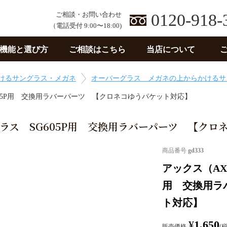
ご相談・お問い合わせ
0120-918-
（電話受付 9:00〜18:00)
機能と選び方
ご相談はこちら
当店について
けるサングラス・メガネ
オーバーグラス メガネの上からかけるサ
605P用 交換用ラバーパーツ 【クロネコゆうパケット対応】
ラス SG605P用 交換用ラバーパーツ 【クロ
商品番号
gd333
アックス（AX
用 交換用ラ
ト対応】
¥
1,650
販売価格