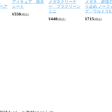
リ
アイキュア 保水
メガネクリーナ
メガネ 超強
ペア
シート
ー プラクリーン
り止め ノーフ
ミニ
グ・ウルトラE
¥
550
税込
¥
440
¥
715
税込
税込