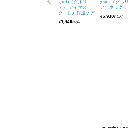
gruria（グルリ
gruria（グル
ア） アイマス
ア）ネックリ
ク 目元保温ケア
¥
6,930
税込
¥
5,940
税込