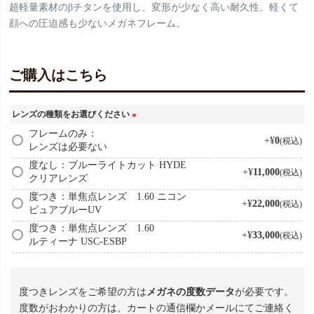
超軽量素材のβチタンを使用し、変形が少なく高い耐久性。軽くて
顔への圧迫感も少ないメガネフレーム。
ご購入はこちら
レンズの種類をお選びください
(
フレームのみ：
+
¥
0
税込
レンズは必要ない
必
須
度なし：ブルーライトカット HYDE
+
¥
11,000
税込
)
クリアレンズ
度つき：単焦点レンズ 1.60 ニコン
+
¥
22,000
税込
ピュアブルーUV
度つき：単焦点レンズ 1.60
+
¥
33,000
税込
ルティーナ USC-ESBP
度つきレンズをご希望の方は
メガネの度数データ
が必要です。
度数がおわかりの方は、カートの通信欄かメールにてご連絡く