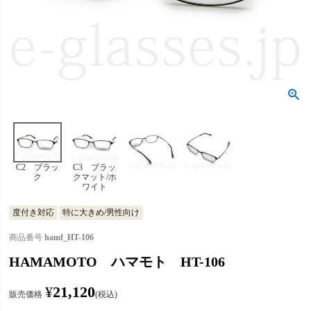
C2 ブラッ
C3 ブラッ
ク
クマット/ホ
ワイト
度付き対応
特に大きめ/男性向け
商品番号
hamf_HT-106
HAMAMOTO ハマモト HT-106
¥
21,120
販売価格
税込