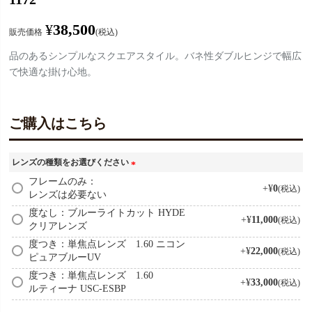
¥
38,500
販売価格
税込
品のあるシンプルなスクエアスタイル。バネ性ダブルヒンジで幅広
で快適な掛け心地。
ご購入はこちら
レンズの種類をお選びください
(
フレームのみ：
+
¥
0
税込
レンズは必要ない
必
須
度なし：ブルーライトカット HYDE
+
¥
11,000
税込
)
クリアレンズ
度つき：単焦点レンズ 1.60 ニコン
+
¥
22,000
税込
ピュアブルーUV
度つき：単焦点レンズ 1.60
+
¥
33,000
税込
ルティーナ USC-ESBP