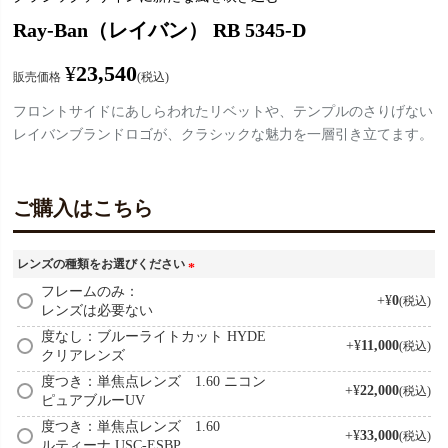
Ray-Ban（レイバン） RB 5345-D
¥
23,540
販売価格
税込
フロントサイドにあしらわれたリベットや、テンプルのさりげない
レイバンブランドロゴが、クラシックな魅力を一層引き立てます。
ご購入はこちら
レンズの種類をお選びください
(
フレームのみ：
+
¥
0
税込
レンズは必要ない
必
須
度なし：ブルーライトカット HYDE
+
¥
11,000
税込
)
クリアレンズ
度つき：単焦点レンズ 1.60 ニコン
+
¥
22,000
税込
ピュアブルーUV
度つき：単焦点レンズ 1.60
+
¥
33,000
税込
ルティーナ USC-ESBP