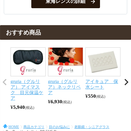
東海レンズの詳細
おすすめ商品
gruria（グルリ
gruria（グルリ
アイキュア 保
メ
ア） アイマス
ア）ネックリペ
水シート
ー
ク 目元保温ケ
ア
ン 
¥
550
税込
ア
¥
6,930
¥
44
税込
¥
5,940
税込
HOME
商品カテゴリ
目のお悩みに
老眼鏡・シニアグラス