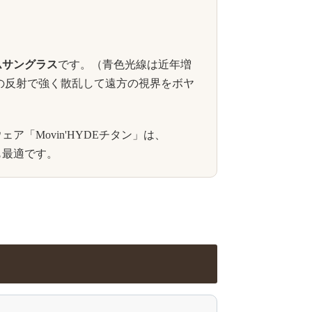
ムサングラス
です。（青色光線は近年増
の反射で強く散乱して遠方の視界をボヤ
Movin'HYDEチタン」は、
も最適です。