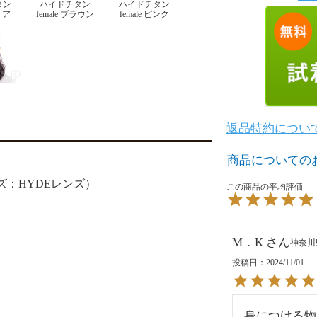
タン
ハイドチタン
ハイドチタン
クリア
female ブラウン
female ピンク
返品特約につい
商品についての
ズ：HYDEレンズ）
M．K
神奈川
投稿日
2024/11/01
身につける物