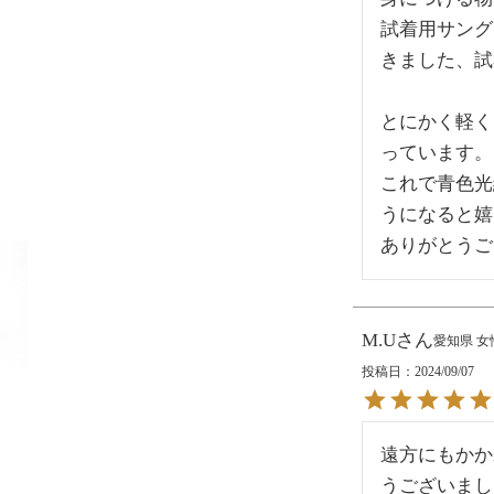
試着用サング
きました、試
とにかく軽く
っています。

これで青色光
うになると嬉
ありがとうご
M.U
愛知県
女
投稿日
2024/09/07
遠方にもかか
うございまし