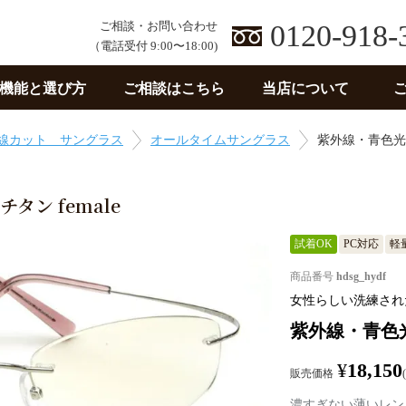
ご相談・お問い合わせ
0120-918-
（電話受付 9:00〜18:00)
機能と選び方
ご相談はこちら
当店について
線カット サングラス
オールタイムサングラス
紫外線・青色光線
ン female
試着OK
PC対応
軽
商品番号
hdsg_hydf
女性らしい洗練され
紫外線・青色光
¥
18,150
販売価格
濃すぎない薄いレン