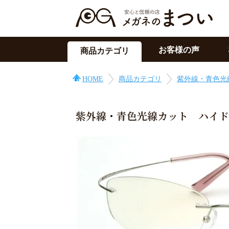
お客様の声
商品カテゴリ
サングラス
HOME
商品カテゴリ
紫外線・青色光
メガネの上用
PC用メガネ
紫外線・青色光線カット ハイドチタ
目の症状に
その他