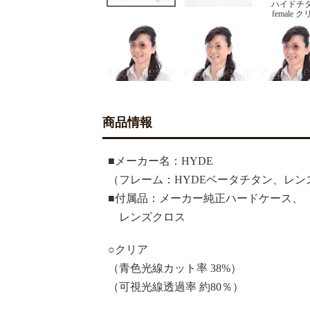
ハイドチ
female 
商品情報
■メーカー名：HYDE
（フレーム：HYDEベータチタン、レン
■付属品：メーカー純正ハードケース、
レンズクロス
○
クリア
（青色光線カット率 38%）
（可視光線透過率 約80％）