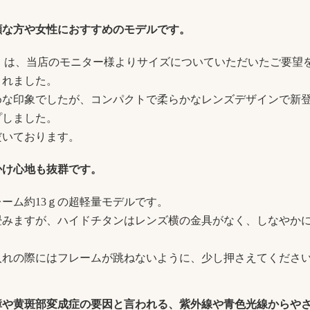
顔な方や女性におすすめのモデルです。
le）は、当店のモニター様よりサイズについていただいたご要望
されました。
めな印象でしたが、コンパクトで柔らかなレンズデザインで新
プしました。
だいております。
かけ心地も抜群です。
ーム約13ｇの超軽量モデルです。
畳みますが、ハイドチタンはレンズ横の金具がなく、しなやか
入れの際にはフレームが跳ねないように、少し押さえてくださ
障や黄斑部変成症の要因と言われる、紫外線や青色光線からや