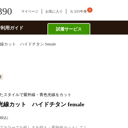
390
0
マイページ
お気に入り
カゴの中身
ご利用ガイド
試着サービス
カット ハイドチタン female
量
たスタイルで紫外線・青色光線をカット
線カット ハイドチタン female
税込
ズカラーでも眩しさを抑え・紫外線カットしてく