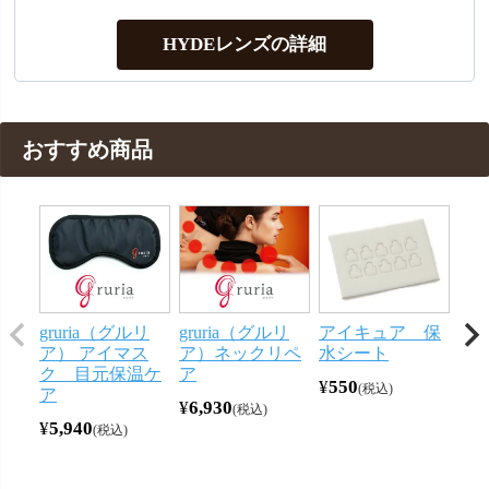
HYDEレンズの詳細
おすすめ商品
gruria（グルリ
gruria（グルリ
アイキュア 保
メ
ア） アイマス
ア）ネックリペ
水シート
ー
ク 目元保温ケ
ア
ン 
¥
550
税込
ア
¥
6,930
¥
44
税込
¥
5,940
税込