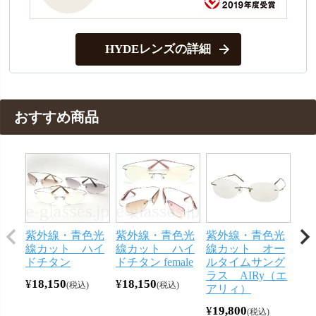
HYDEレンズの詳細
おすすめ商品
紫外線・青色光
紫外線・青色光
紫外線・青色光
紫
線カット ハイ
線カット ハイ
線カット オー
線
ドチタン
ドチタン female
ルタイムサング
ル
ラス AIRy（エ
ラス
¥
18,150
¥
18,150
税込
税込
アリィ）
ィ
¥
19,800
¥
16
税込