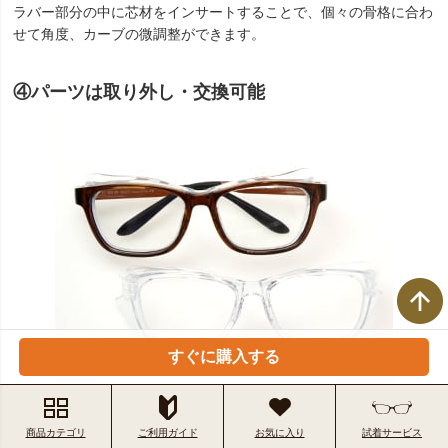
ラバー部分の中に芯材をインサートすることで、個々の骨格に合わ
せて角度、カーブの微調整ができます。
④パーツは取り外し・交換可能
すぐに購入する
肌に触れるサイドガードも取り外して洗浄できるため、いつでも清
潔に保てます。
商品カテゴリ
ご利用ガイド
お気に入り
試着サービス