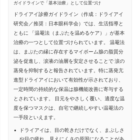
ガイドラインで「基本治療」として位置づけ
ドライアイ診療ガイドライン（作成：ドライアイ
研究会／推奨：日本眼科学会）では、生活指導と
ともに 「温罨法（まぶたを温めるケア）」が基本
治療の一つとして位置づけられています。 温罨法
は、まぶたの縁に存在するマイボーム腺の脂質分
泌を促進し、涙液の油層を安定させることで 涙の
蒸発を抑制すると報告されています。特に蒸発亢
進型ドライアイにおいて有効性が示されており、
一定時間の持続的な保温は腺機能改善に寄与する
とされています。 目元をやさしく覆い、適度な温
度を保つマスクは、自宅で継続しやすい温罨法の
一手段といえます。
ドライアイは、目の乾きだけでなく、まぶしさ
や目の疲れ、見えにくさの原因になることがあ