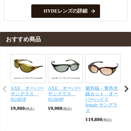
HYDEレンズの詳細
おすすめ商品
AXE オーバー
AXE オーバー
紫外線・青色光
AX
サングラス
サングラス
線カット オー
M
SG605P
SG604P
バーハイド
リ
female サングラ
¥
9,900
¥
9,900
¥
9,
税込
税込
ス
¥
19,800
税込