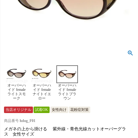
オーバーハ
オーバーハ
オーバーハ
イド female
イド female
イド female
ライトスモ
ナイトイエ
ライトブラ
ーク
ロー
ウン
当店オリジナル
試着OK
女性向け
花粉症対策
商品番号
hdog_F01
メガネの上から掛ける 紫外線・青色光線カットオーバーグラ
ス 女性サイズ